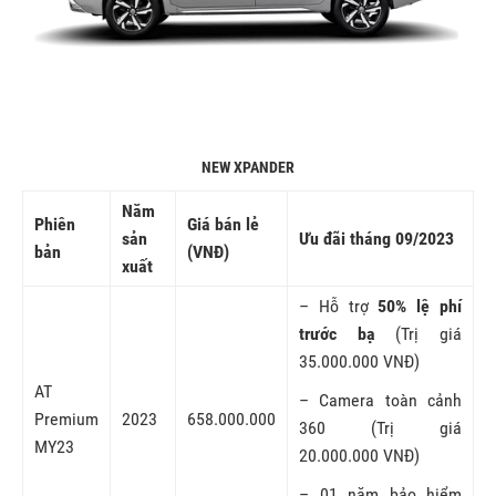
NEW XPANDER
Năm
Phiên
Giá bán lẻ
sản
Ưu đãi tháng 09/2023
bản
(VNĐ)
xuất
– Hỗ trợ
50% lệ phí
trước bạ
(Trị giá
35.000.000 VNĐ)
AT
– Camera toàn cảnh
Premium
2023
658.000.000
360 (Trị giá
MY23
20.000.000 VNĐ)
– 01 năm bảo hiểm