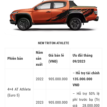
NEW TRITON ATHLETE
Năm
Giá bán lẻ
Ưu đãi tháng
Phiên bản
sản
(VNĐ)
09/2023
xuất
–
Hỗ trợ tài chính
2022
905.000.000
135.000.000
VNĐ
4×4 AT Athlete
– Hỗ trợ 50% lệ
(Euro 5)
phí trước bạ (Trị
2023
905.000.000
giá 28.000.000