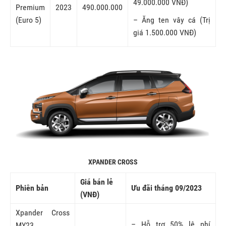
49.000.000 VNĐ)
Premium
2023
490.000.000
(Euro 5)
– Ăng ten vây cá (Trị
giá 1.500.000 VNĐ)
XPANDER CROSS
Giá bán lẻ
Phiên bản
Ưu đãi tháng 09/2023
(VNĐ)
Xpander Cross
– Hỗ trợ 50% lệ phí
MY23