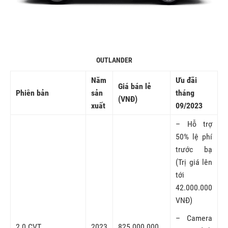
OUTLANDER
Năm
Ưu đãi
Giá bán lẻ
Phiên bản
sản
tháng
(VNĐ)
xuất
09/2023
– Hỗ trợ
50% lệ phí
trước bạ
(Trị giá lên
tới
42.000.000
VNĐ)
– Camera
2.0 CVT
2023
825.000.000