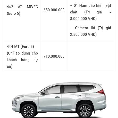
– 01 Năm bảo hiểm vật
4×2 AT MIVEC
650.000.000
chất (Trị giá ~
(Euro 5)
8.000.000 VNĐ)
– Camera lùi (Trị giá
2.500.000 VNĐ)
4×4 MT (Euro 5)
(Chỉ áp dụng cho
710.000.000
khách hàng dự
án)