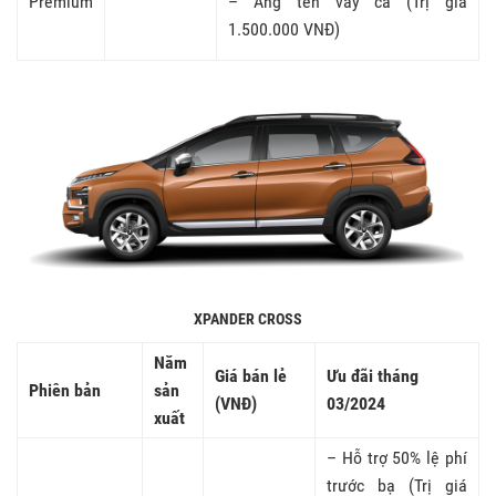
Premium
– Ăng ten vây cá (Trị giá
1.500.000 VNĐ)
XPANDER CROSS
Năm
Giá bán lẻ
Ưu đãi tháng
Phiên bản
sản
(VNĐ)
03/2024
xuất
– Hỗ trợ 50% lệ phí
trước bạ (Trị giá