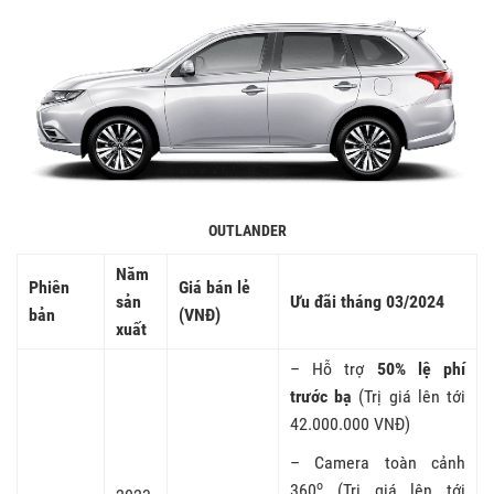
OUTLANDER
Năm
Phiên
Giá bán lẻ
sản
Ưu đãi tháng 03/2024
bản
(VNĐ)
xuất
– Hỗ trợ
50% lệ phí
trước bạ
(Trị giá lên tới
42.000.000 VNĐ)
– Camera toàn cảnh
o
360
(Trị giá lên tới