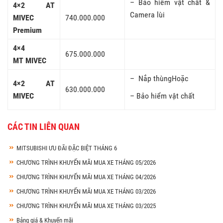
– Bảo hiểm vật chất &
4×2 AT
Camera lùi
MIVEC
740.000.000
Premium
4×4
675.000.000
MT MIVEC
– Nắp thùngHoặc
4×2 AT
630.000.000
MIVEC
– Bảo hiểm vật chất
CÁC TIN LIÊN QUAN
MITSUBISHI ƯU ĐÃI ĐẶC BIỆT THÁNG 6
CHƯƠNG TRÌNH KHUYẾN MÃI MUA XE THÁNG 05/2026
CHƯƠNG TRÌNH KHUYẾN MÃI MUA XE THÁNG 04/2026
CHƯƠNG TRÌNH KHUYẾN MÃI MUA XE THÁNG 03/2026
CHƯƠNG TRÌNH KHUYẾN MÃI MUA XE THÁNG 03/2025
Bảng giá & Khuyến mãi