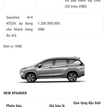
Và bảo hiểm vật chất
(20 triệu VNĐ)
Gasoline 4×4
AT(Chỉ áp dụng
1.200.000.000
cho khách hàng
VNĐ
dự án)
Đơn vị: VNĐ
NEW XPANDER
Quà tặng đặc biệt
Phiên bản
Giá bán lẻ