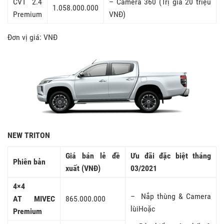
CVT 2.4
– Camera 360 (Trị giá 20 triệu
1.058.000.000
Premium
VNĐ)
Đơn vị giá: VNĐ
NEW TRITON
Giá bán lẻ đề
Ưu đãi đặc biệt tháng
Phiên bản
xuất (VNĐ)
03/2021
4×4
– Nắp thùng & Camera
AT MIVEC
865.000.000
lùiHoặc
Premium