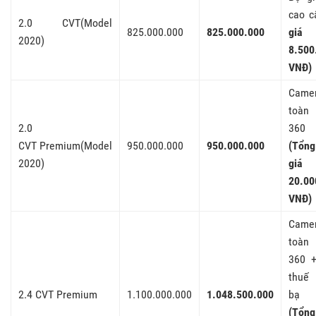
cao c
2.0 CVT(Model
825.000.000
825.000.000
giá
2020)
8.500
VNĐ)
Came
toàn
2.0
360
CVT Premium(Model
950.000.000
950.000.000
(Tổn
2020)
giá
20.00
VNĐ)
Came
toàn
360 
thuế 
2.4 CVT Premium
1.100.000.000
1.048.500.000
bạ
(Tổn