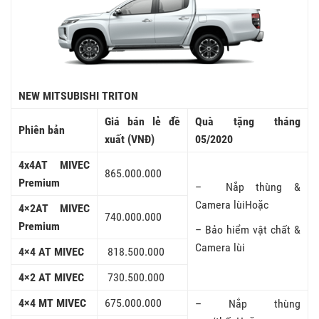
NEW MITSUBISHI TRITON
Giá bán lẻ đề
Quà tặng tháng
Phiên bản
xuất (VNĐ)
05/2020
4x4AT MIVEC
865.000.000
Premium
– Nắp thùng &
Camera lùiHoặc
4×2AT MIVEC
740.000.000
Premium
– Bảo hiểm vật chất &
Camera lùi
4×4 AT MIVEC
818.500.000
4×2 AT MIVEC
730.500.000
4×4 MT MIVEC
675.000.000
– Nắp thùng