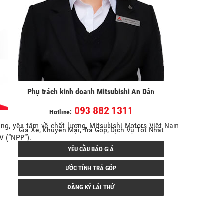
Phụ trách kinh doanh Mitsubishi An Dân
093 882 1311
Hotline:
ng, yên tâm về chất lượng, Mitsubishi Motors Việt Nam
Giá Xe, Khuyến Mại, Trả Góp, Dịch Vụ Tốt Nhất
V (“NPP”).
YÊU CẦU BÁO GIÁ
ƯỚC TÍNH TRẢ GÓP
ĐĂNG KÝ LÁI THỬ