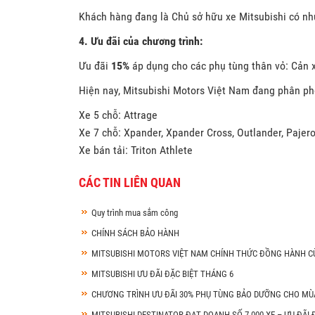
Khách hàng đang là Chủ sở hữu xe Mitsubishi có nh
4. Ưu đãi của chương trình:
Ưu đãi
15%
áp dụng cho các phụ tùng thân vỏ: Cản x
Hiện nay, Mitsubishi Motors Việt Nam đang phân ph
Xe 5 chỗ: Attrage
Xe 7 chỗ: Xpander, Xpander Cross, Outlander, Pajero
Xe bán tải: Triton Athlete
CÁC TIN LIÊN QUAN
Quy trình mua sắm công
CHÍNH SÁCH BẢO HÀNH
MITSUBISHI MOTORS VIỆT NAM CHÍNH THỨC ĐỒNG HÀNH 
MITSUBISHI ƯU ĐÃI ĐẶC BIỆT THÁNG 6
CHƯƠNG TRÌNH ƯU ĐÃI 30% PHỤ TÙNG BẢO DƯỠNG CHO MÙA
MITSUBISHI DESTINATOR ĐẠT DOANH SỐ 7.000 XE – ƯU ĐÃI 