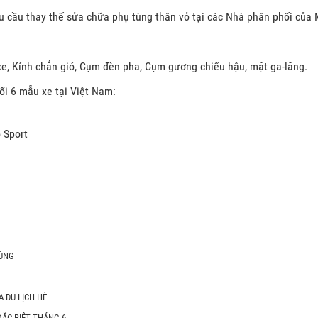
u cầu thay thế sửa chữa phụ tùng thân vỏ tại các Nhà phân phối của 
e, Kính chắn gió, Cụm đèn pha, Cụm gương chiếu hậu, mặt ga-lăng.
ối 6 mẫu xe tại Việt Nam:
 Sport
CÙNG
 DU LỊCH HÈ
ĐẶC BIỆT THÁNG 6