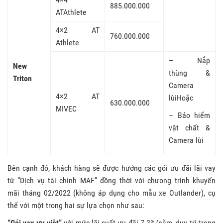
885.000.000
ATAthlete
4×2 AT
760.000.000
Athlete
– Nắp
New
thùng &
Triton
Camera
4×2 AT
lùiHoặc
630.000.000
MIVEC
– Bảo hiểm
vật chất &
Camera lùi
Bên cạnh đó, khách hàng sẽ được hưởng các gói ưu đãi lãi vay
từ “Dịch vụ tài chính MAF” đồng thời với chương trình khuyến
mãi tháng 02/2022 (không áp dụng cho mẫu xe Outlander), cụ
thể với một trong hai sự lựa chọn như sau:
“Gói vay ưu việt”
với mức lãi suất ưu đãi 7.3%/năm, duy trì trong