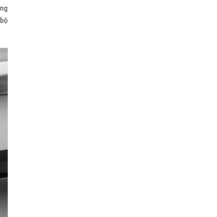
ưng
 bộ