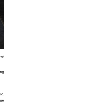
trẻ
ăng
úc.
 mẽ