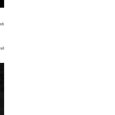
ịnh
 sở