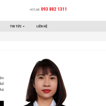
093 882 1311
HOTLINE
TIN TỨC
LIÊN HỆ
iệu
 bổ
khả