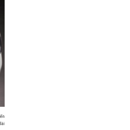
đến
ài