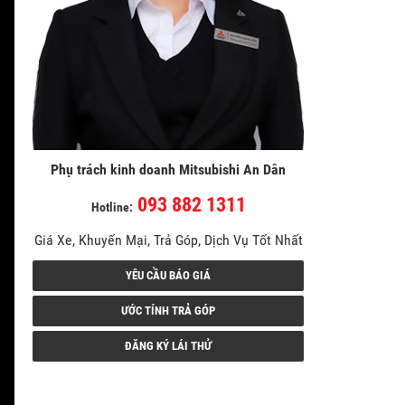
Phụ trách kinh doanh Mitsubishi An Dân
093 882 1311
Hotline:
Giá Xe, Khuyến Mại, Trả Góp, Dịch Vụ Tốt Nhất
YÊU CẦU BÁO GIÁ
ƯỚC TÍNH TRẢ GÓP
ĐĂNG KÝ LÁI THỬ