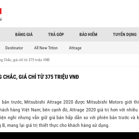
BẢNG GIÁ
TRẢ GÓP
BẢO HIỂM
TUYỂN DỤNG
Destinator
All New Triton
Attrage
g Chắc, giá chỉ từ 375 triệu VNĐ
 CHẮC, GIÁ CHỈ TỪ 375 TRIỆU VNĐ
bản trước, Mitsubishi Attrage 2020 được Mitsubishi Motors giới th
khách hàng Việt Nam; bên cạnh đó, Attrage 2020 giá trị hơn với nhiều
 tiện nghi nhưng vẫn giữ giá bán hấp dẫn so với phiên bản trước và 
B, mang lại giá trị thiết thực cho khách hàng sử dụng.