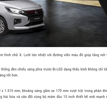
ôm hình chữ X. Lưới tản nhiệt với đường viền màu đỏ giúp tăng nét 
ệ thống đèn chiếu sáng phía trước Bi-LED dạng thấu kính không chỉ t
áng tốt hơn.
1.670 x 1.515 mm, khoảng sáng gầm xe 170 mm vượt trội trong phân kh
ng hài hòa và cân đối cùng bộ mâm đúc 15 inch thiết kế mới mạnh