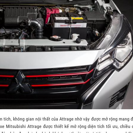
ện tích, không gian nội thất của Attrage nhờ vậy được mở rộng mang 
 Mitsubishi Attrage được thiết kế mở rộng diện tích tối ưu, chiều d