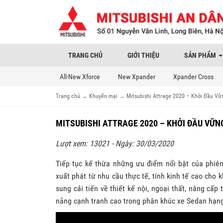
TRANG CHỦ
GIỚI THIỆU
SẢN PHẨM
All-New Xforce
New Xpander
Xpander Cross
Trang chủ
→
Khuyến mại
→
Mitsubishi Attrage 2020 – Khởi Đầu Vữn
MITSUBISHI ATTRAGE 2020 – KHỞI ĐẦU VỮNG
Lượt xem: 13021 - Ngày: 30/03/2020
Tiếp tục kế thừa những ưu điểm nổi bật của phiên 
xuất phát từ nhu cầu thực tế, tính kinh tế cao cho 
sung cải tiến về thiết kế nội, ngoại thất, nâng cấp
năng cạnh tranh cao trong phân khúc xe Sedan hạng 