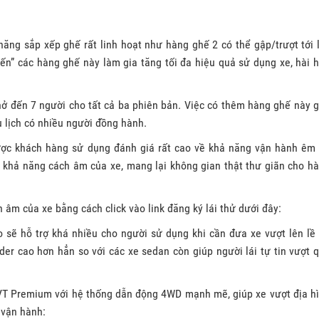
ăng sắp xếp ghế rất linh hoạt như hàng ghế 2 có thể gập/trượt tới l
ến” các hàng ghế này làm gia tăng tối đa hiệu quả sử dụng xe, hài 
hở đến 7 người cho tất cả ba phiên bản. Việc có thêm hàng ghế này g
 lịch có nhiều người đồng hành.
ợc khách hàng sử dụng đánh giá rất cao về khả năng vận hành êm 
 khả năng cách âm của xe, mang lại không gian thật thư giãn cho h
âm của xe bằng cách click vào link đăng ký lái thử dưới đây:
sẽ hỗ trợ khá nhiều cho người sử dụng khi cần đưa xe vượt lên lề
er cao hơn hẳn so với các xe sedan còn giúp người lái tự tin vượt 
CVT Premium với hệ thống dẫn động 4WD mạnh mẽ, giúp xe vượt địa h
 vận hành: