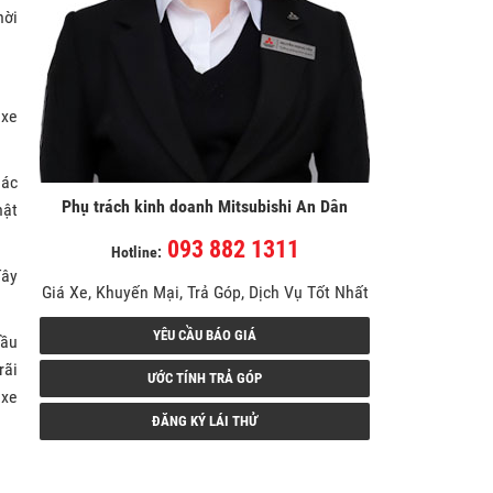
hời
 xe
hác
Phụ trách kinh doanh Mitsubishi An Dân
hật
093 882 1311
Hotline:
đây
Giá Xe, Khuyến Mại, Trả Góp, Dịch Vụ Tốt Nhất
YÊU CẦU BÁO GIÁ
đầu
rãi
ƯỚC TÍNH TRẢ GÓP
 xe
ĐĂNG KÝ LÁI THỬ