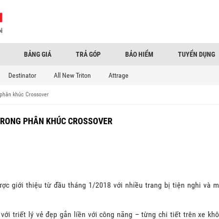
BẢNG GIÁ
TRẢ GÓP
BẢO HIỂM
TUYỂN DỤNG
Destinator
All New Triton
Attrage
 phân khúc Crossover
 TRONG PHÂN KHÚC CROSSOVER
c giới thiệu từ đầu tháng 1/2018 với nhiều trang bị tiện nghi và 
với triết lý vẻ đẹp gắn liền với công năng – từng chi tiết trên xe kh