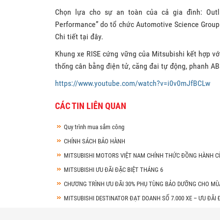
Chọn lựa cho sự an toàn của cả gia đình: Out
Performance” do tổ chức Automotive Science Group 
Chi tiết tại đây.
Khung xe RISE cứng vững của Mitsubishi kết hợp với
thống cân bằng điện tử, căng đai tự động, phanh A
https://www.youtube.com/watch?v=i0v0mJfBCLw
CÁC TIN LIÊN QUAN
Quy trình mua sắm công
CHÍNH SÁCH BẢO HÀNH
MITSUBISHI MOTORS VIỆT NAM CHÍNH THỨC ĐỒNG HÀNH 
MITSUBISHI ƯU ĐÃI ĐẶC BIỆT THÁNG 6
CHƯƠNG TRÌNH ƯU ĐÃI 30% PHỤ TÙNG BẢO DƯỠNG CHO MÙA
MITSUBISHI DESTINATOR ĐẠT DOANH SỐ 7.000 XE – ƯU ĐÃI 