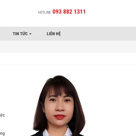
093 882 1311
HOTLINE
TIN TỨC
LIÊN HỆ
mức
ông