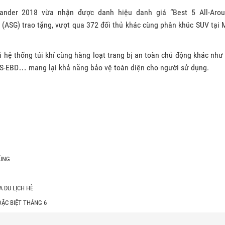
lander 2018 vừa nhận được danh hiệu danh giá “Best 5 All-Aro
(ASG) trao tặng, vượt qua 372 đối thủ khác cùng phân khúc SUV tại 
 hệ thống túi khí cùng hàng loạt trang bị an toàn chủ động khác như
BS-EBD… mang lại khả năng bảo vệ toàn diện cho người sử dụng.
CÙNG
 DU LỊCH HÈ
ĐẶC BIỆT THÁNG 6