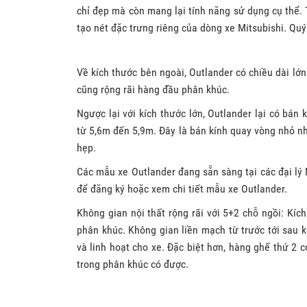
chỉ đẹp mà còn mang lại tính năng sử dụng cụ thể. 
tạo nét đặc trưng riêng của dòng xe Mitsubishi. Quý
Về kích thước bên ngoài, Outlander có chiều dài l
cũng rộng rãi hàng đầu phân khúc.
Ngược lại với kích thước lớn, Outlander lại có bán
từ 5,6m đến 5,9m. Đây là bán kính quay vòng nhỏ nh
hẹp.
Các mẫu xe Outlander đang sẵn sàng tại các đại lý M
để đăng ký hoặc xem chi tiết mẫu xe Outlander.
Không gian nội thất rộng rãi với 5+2 chỗ ngồi: Kíc
phân khúc. Không gian liền mạch từ trước tới sau 
và linh hoạt cho xe. Đặc biệt hơn, hàng ghế thứ 2 c
trong phân khúc có được.