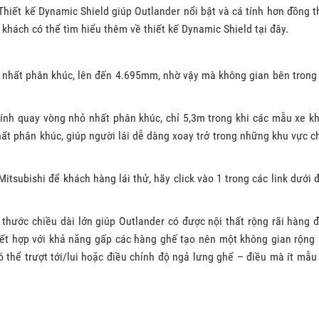
Thiết kế Dynamic Shield giúp Outlander nổi bật và cá tính hơn đồng t
 khách có thể tìm hiểu thêm về thiết kế Dynamic Shield tại đây.
ớn nhất phân khúc, lên đến 4.695mm, nhờ vậy mà không gian bên trong
 kính quay vòng nhỏ nhất phân khúc, chỉ 5,3m trong khi các mẫu xe k
ất phân khúc, giúp người lái dễ dàng xoay trở trong những khu vực c
itsubishi để khách hàng lái thử, hãy click vào 1 trong các link dưới 
h thước chiều dài lớn giúp Outlander có được nội thất rộng rãi hàng 
kết hợp với khả năng gấp các hàng ghế tạo nên một không gian rộng 
ó thể trượt tới/lui hoặc điều chỉnh độ ngả lưng ghế – điều mà ít mẫu