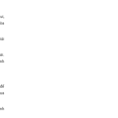
ui,
hòa
iải
ái.
ành
 để
qua
ình